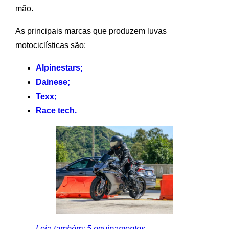
mão.
As principais marcas que produzem luvas
motociclísticas são:
Alpinestars;
Dainese;
Texx;
Race tech.
Leia também: 5 equipamentos