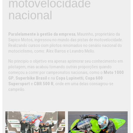
motovelocidade
nacional
Paralelamente à gestão da empresa
, Maurinho, proprietário da
Sapico Motos, ingressou no mundo das pistas de motovelocidade.
Realizando cursos com pilotos renomados no cenário nacional do
motociclismo, como: Alex Barros e Leandro Mello.
No principio o objetivo era apenas aprimorar seu conhecimento em
pilotagem, mas acabou tomando outras proporções quando
começou a correr por campeonatos nacionais, como o
Moto 1000
GP
,
Superbike Brasil
e na
Copa Lupinetti
,
Copa 600
Supersport
e
CBR 500 R
, onde em uma delas consagrou-se
campeão.