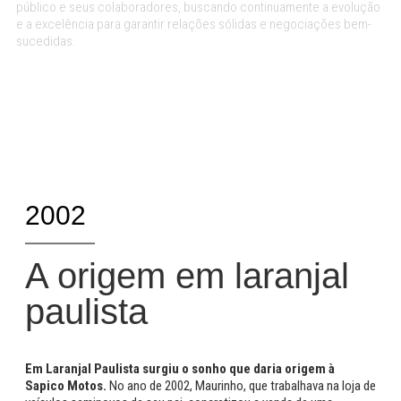
público e seus colaboradores, buscando continuamente a evolução
e a excelência para garantir relações sólidas e negociações bem-
sucedidas.
2002
A origem em laranjal
paulista
Em Laranjal Paulista surgiu o sonho que daria origem à
Sapico Motos.
No ano de 2002, Maurinho, que trabalhava na loja de