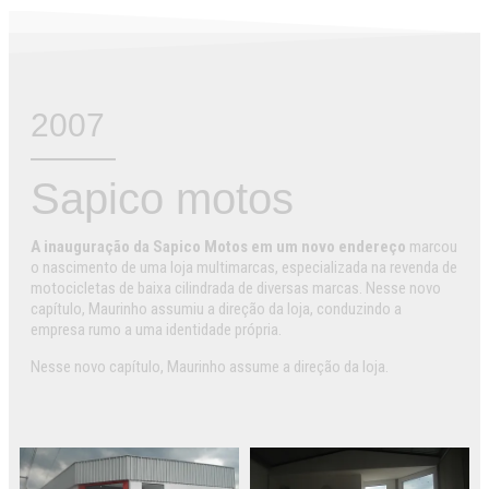
2007
Sapico motos
A inauguração da Sapico Motos em um novo endereço
marcou
o nascimento de uma loja multimarcas, especializada na revenda de
motocicletas de baixa cilindrada de diversas marcas. Nesse novo
capítulo, Maurinho assumiu a direção da loja, conduzindo a
empresa rumo a uma identidade própria.
Nesse novo capítulo, Maurinho assume a direção da loja.