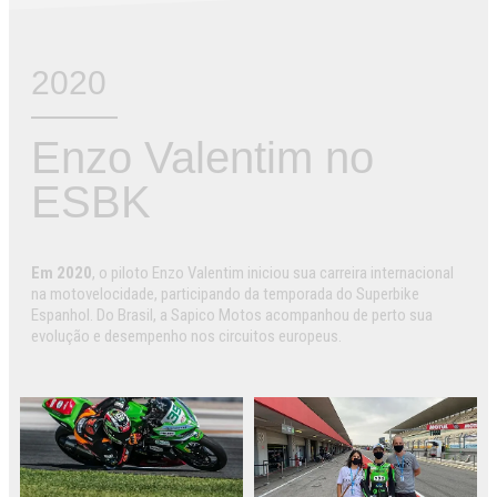
2020
Enzo Valentim no
ESBK
Em 2020
, o piloto Enzo Valentim iniciou sua carreira internacional
na motovelocidade, participando da temporada do Superbike
Espanhol. Do Brasil, a Sapico Motos acompanhou de perto sua
evolução e desempenho nos circuitos europeus.