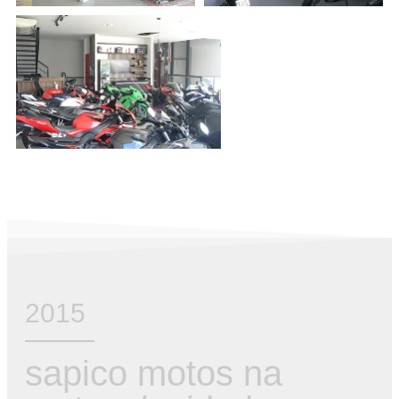
2015
sapico motos na