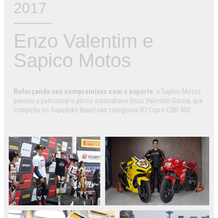
2017
Enzo Valentim e
Sapico Motos
Reforçando seu compromisso com o esporte
, a Sapico Motos
passou a patrocinar o piloto sorocabano Enzo Valentim Garcia, que
competiu no Superbike Brasil nas categorias R3 Cup e CBR 500.