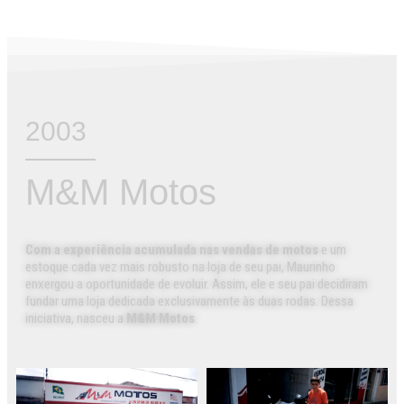
2003
M&M Motos
Com a experiência acumulada nas vendas de motos
e um
estoque cada vez mais robusto na loja de seu pai, Maurinho
enxergou a oportunidade de evoluir.
Assim
, ele e seu pai decidiram
fundar uma loja dedicada exclusivamente às duas rodas.
Dessa
iniciativa
, nasceu a
M&M Motos
.