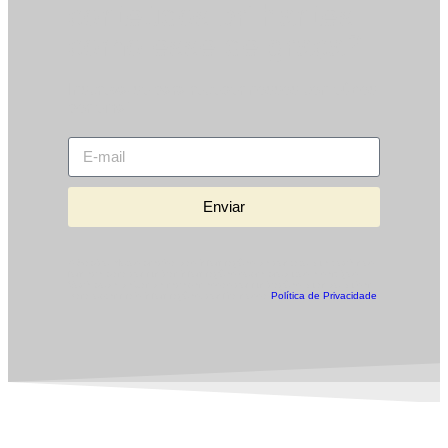
conteúdos brilhantes
como esse de graça?
Inscreva-se para receber nossos conteúdos
por email.
Enviar
A Sapico Motos precisa das informações de contato que você nos
fornece para comunicar informações sobre produtos e serviços.
Você pode deixar de receber essas comunicações quando quiser.
Para obter mais informações, confira nossa
Política de Privacidade
.