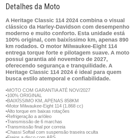
Detalhes da Moto
A Heritage Classic 114 2024 combina o visual
clássico da Harley-Davidson com desempenho
moderno e muito conforto. Esta unidade está
100% original, com baixíssimo km, apenas 890
km rodados. O motor Milwaukee-Eight 114
entrega torque forte e pilotagem suave. A moto
possui garantia até novembro de 2027,
oferecendo segurança e tranquilidade. A
Heritage Classic 114 2024 é ideal para quem
busca estilo atemporal e confiabilidade.
•MOTO COM GARANTIA ATÉ NOV/2027
•100% ORIGINAL
•BAIXÍSSIMO KM, APENAS 858KM
•Motor Milwaukee-Eight 114 (1.868 cc)
•Alto torque em baixas rotações
•Refrigeração a ar/óleo
•Transmissão de 6 marchas
•Transmissão final por correia
•Chassi Softail com suspensão traseira oculta
•Freios a disco com ABS