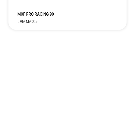
MXF PRO RACING 90
LEIA MAIS »
Não encontrou a moto
que estava
buscando?