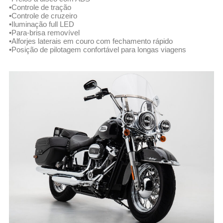
•Controle de tração
•Controle de cruzeiro
•Iluminação full LED
•Para-brisa removível
•Alforjes laterais em couro com fechamento rápido
•Posição de pilotagem confortável para longas viagens