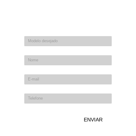
Preencha seus dados de contato as informações da moto que
procura para te ajudarmos.
ENVIAR