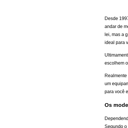
Desde 1997 
andar de mo
lei, mas a
ideal para 
Ultimament
escolhem o
Realmente é
um equipam
para você e
Os model
Dependendo
Segundo o