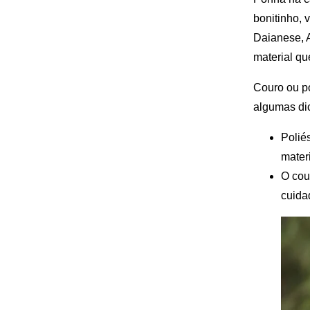
bonitinho, 
Daianese, A
material qu
Couro ou po
algumas di
Polié
materi
O cou
cuida