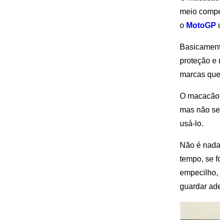
meio compet
o
MotoGP
u
Basicament
proteção e 
marcas que
O macacão 
mas não se
usá-lo.
Não é nada
tempo, se f
empecilho, 
guardar ad