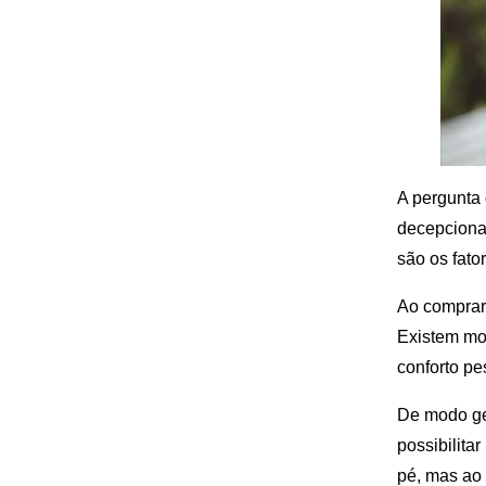
A pergunta 
decepcionar
são os fato
Ao comprar,
Existem mo
conforto pe
De modo ger
possibilit
pé, mas ao 