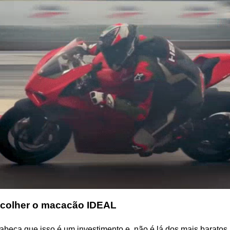
colher o macacão IDEAL
beça que isso é um investimento e, não é lá dos mais baratos,