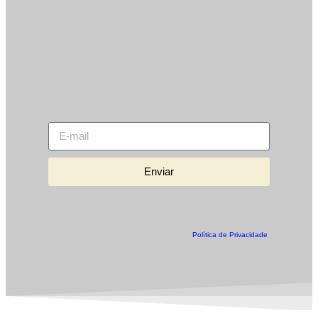
Quer receber mais
conteúdos brilhantes
como esse de graça?
Inscreva-se para receber nossos conteúdos
por email.
Enviar
A Sapico Motos precisa das informações de contato que você nos
fornece para comunicar informações sobre produtos e serviços.
Você pode deixar de receber essas comunicações quando quiser.
Para obter mais informações, confira nossa
Política de Privacidade
.