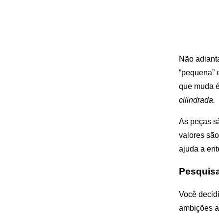
Não adiant
“pequena” 
que muda é 
cilindrada.
As peças sã
valores são
ajuda a ent
Pesquis
Você decid
ambições an