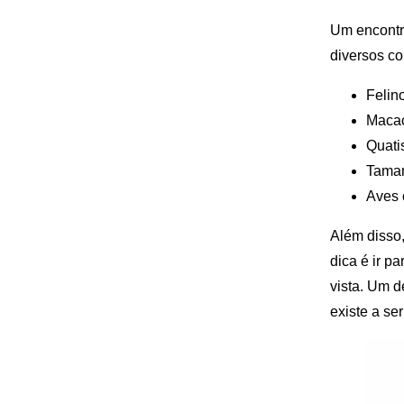
Um encontro
diversos c
Felin
Maca
Quati
Tama
Aves 
Além disso,
dica é ir p
vista. Um d
existe a se