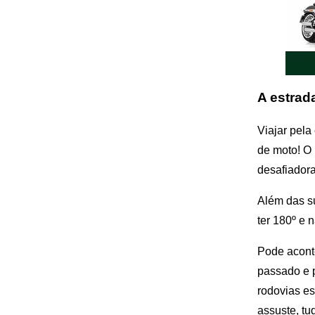
A estrad
Viajar pela
de moto! O 
desafiadora
Além das su
ter 180º e 
Pode aconte
passado e 
rodovias e
assuste, tu