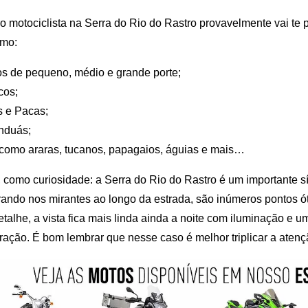
 motociclista na Serra do Rio do Rastro provavelmente vai te 
omo:
os de pequeno, médio e grande porte;
cos;
s e Pacas;
nduás;
como araras, tucanos, papagaios, águias e mais…
 como curiosidade: a Serra do Rio do Rastro é um importante sít
arando nos mirantes ao longo da estrada, são inúmeros pontos 
etalhe, a vista fica mais linda ainda a noite com iluminação e
rração. É bom lembrar que nesse caso é melhor triplicar a atenç