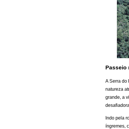
Passeio 
A Serra do 
natureza at
grande, a 
desafiadora
Indo pela 
íngremes, c