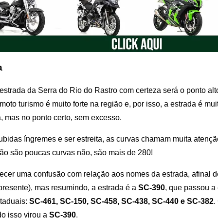
a
 estrada da Serra do Rio do Rastro com certeza será o ponto alt
moto turismo é muito forte na região e, por isso, a estrada é mu
, mas no ponto certo, sem excesso.
bidas íngremes e ser estreita, as curvas chamam muita atençã
não são poucas curvas não, são mais de 280!
cer uma confusão com relação aos nomes da estrada, afinal de
presente), mas resumindo, a estrada é a
SC-390
, que passou a
staduais:
SC-461, SC-150, SC-458, SC-438, SC-440 e SC-382
.
do isso virou a
SC-390
.