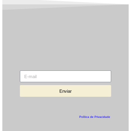
Quer receber mais
conteúdos brilhantes
como esse de graça?
Inscreva-se para receber nossos conteúdos
por email.
Enviar
A Sapico Motos precisa das informações de contato que você nos
fornece para comunicar informações sobre produtos e serviços.
Você pode deixar de receber essas comunicações quando quiser.
Para obter mais informações, confira nossa
Política de Privacidade
.