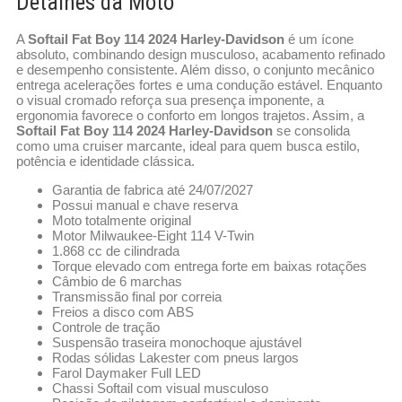
Detalhes da Moto
A
Softail Fat Boy 114 2024 Harley-Davidson
é um ícone
absoluto, combinando design musculoso, acabamento refinado
e desempenho consistente. Além disso, o conjunto mecânico
entrega acelerações fortes e uma condução estável. Enquanto
o visual cromado reforça sua presença imponente, a
ergonomia favorece o conforto em longos trajetos. Assim, a
Softail Fat Boy 114 2024 Harley-Davidson
se consolida
como uma cruiser marcante, ideal para quem busca estilo,
potência e identidade clássica.
Garantia de fabrica até 24/07/2027
Possui manual e chave reserva
Moto totalmente original
Motor Milwaukee-Eight 114 V-Twin
1.868 cc de cilindrada
Torque elevado com entrega forte em baixas rotações
Câmbio de 6 marchas
Transmissão final por correia
Freios a disco com ABS
Controle de tração
Suspensão traseira monochoque ajustável
Rodas sólidas Lakester com pneus largos
Farol Daymaker Full LED
Chassi Softail com visual musculoso