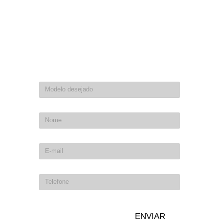
Preencha seus dados de contato as informações da moto que
procura para te ajudarmos.
ENVIAR