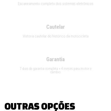
Escaneamento completo dos sistemas eletrônicos
Cautelar
Vistoria cautelar do histórico da motocicleta
Garantia
7 dias de garantia completa + 4 meses para motor e
câmbio
OUTRAS OPÇÕES