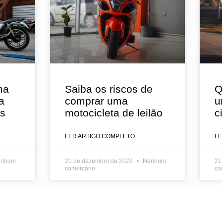
ma
Saiba os riscos de
Q
a
comprar uma
u
es
motocicleta de leilão
c
LER ARTIGO COMPLETO
L
nhum
21 de dezembro de 2022
Nenhum
21
comentário
co