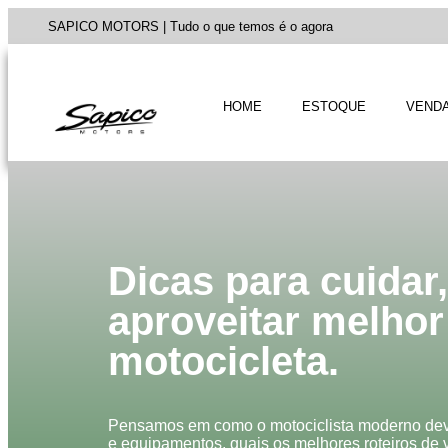
SAPICO MOTORS | Tudo o que temos é o agora
HOME
ESTOQUE
VENDA
Dicas para cuidar,
aproveitar melhor
motocicleta.
Pensamos em como o motociclista moderno dev
e equipamentos, quais os melhores roteiros de