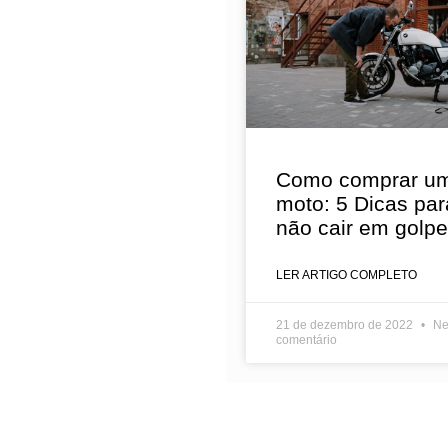
Como comprar u
moto: 5 Dicas par
não cair em golp
LER ARTIGO COMPLETO
21 de dezembro de 2022
Ne
comentário