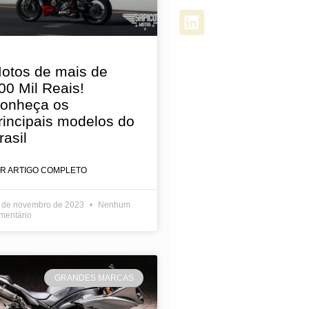
otos de mais de
00 Mil Reais!
onheça os
rincipais modelos do
rasil
ER ARTIGO COMPLETO
 de novembro de 2023
Nenhum
mentário
GRANDES MARCAS