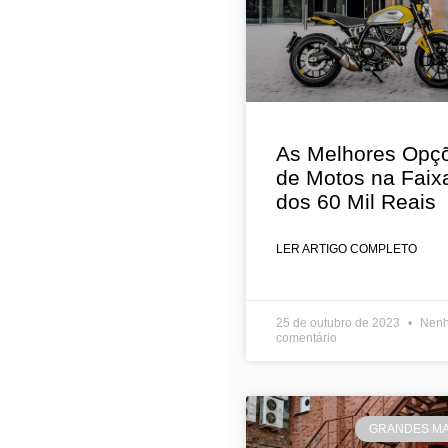
As Melhores Opç
de Motos na Faix
dos 60 Mil Reais
LER ARTIGO COMPLETO
25 de outubro de 2023
Nen
comentário
GRANDES M