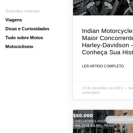
Grandes marcas
Viagens
Dicas e Curiosidades
Indian Motorcycle
Maior Concorrent
Tudo sobre Motos
Harley-Davidson 
Motociclismo
Conheça Sua Hist
LER ARTIGO COMPLETO
13 de dezembro de 2023
Ne
comentário
GRANDES M