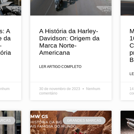
s: A
A História da Harley-
M
e da
Davidson: Origem da
1
–
Marca Norte-
C
ória
Americana
p
B
LER ARTIGO COMPLETO
L
nhum
30 de novembro de 2023
Nenhum
14
comentário
co
ARCAS
GRANDES MARCAS