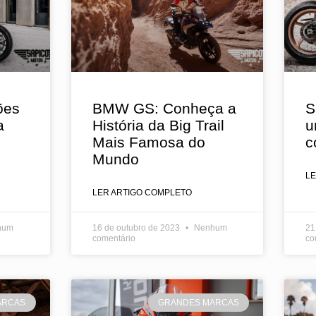
ões
BMW GS: Conheça a
S
a
História da Big Trail
u
Mais Famosa do
c
Mundo
L
LER ARTIGO COMPLETO
hum
16 de outubro de 2023
Nenhum
21
comentário
co
ARCAS
GRANDES MARCAS