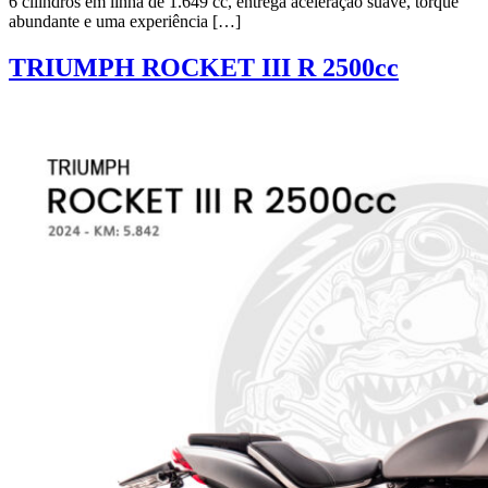
6 cilindros em linha de 1.649 cc, entrega aceleração suave, torque
abundante e uma experiência […]
TRIUMPH ROCKET III R 2500cc